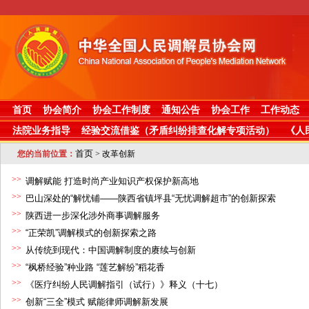
首页
协会简介
协会工作制度
通知公告
协会工作
工作动态
法院业务指导
经验交流借鉴（矛盾纠纷排查化解专项活动）
《人
首页
您的当前位置：
> 改革创新
>>
调解赋能 打造时尚产业知识产权保护新高地
>>
巴山深处的“解忧铺——陕西省镇坪县“无忧调解超市”的创新探索
>>
陕西进一步深化涉外商事调解服务
>>
“正荣凯”调解模式的创新探索之路
>>
从传统到现代：中国调解制度的赓续与创新
>>
“枫桥经验”种业路 “莲艺解纷”稻花香
>>
《医疗纠纷人民调解指引（试行）》释义（十七）
>>
创新“三全”模式 赋能律师调解新发展